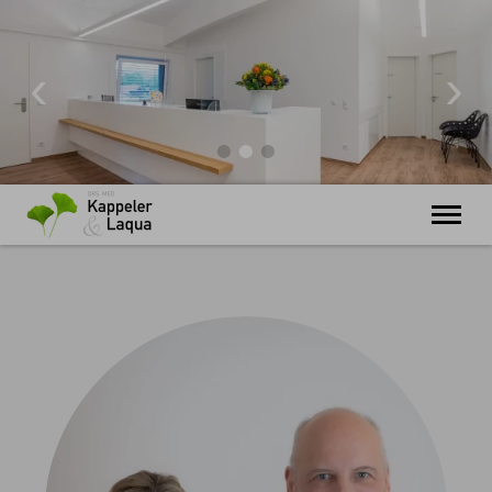
Ihre Arztpraxis in Oberstdorf im Allgäu
Schwerpunkte
Untersuchungen
Therapien
Check-Up
Ästhetik
Terminvereinbarung