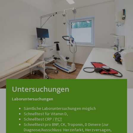
Untersuchungen
Laboruntersuchungen
Sämtliche Laboruntersuchungen möglich
Schnelltest für Vitamin D,
Schnelltest CRP /
PCT
Schnelltest pro BNP, CK, Troponin, D Dimere (zur
Diagnose/Ausschluss: Herzinfarkt, Herzversagen,