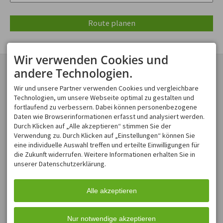
Route planen
Wir verwenden Cookies und
KONTAKT
DR. MED. GABRIELE
andere Technologien.
KAPPELER
Dres. med. Kappeler & Laqua
Enzenspergerweg 10
Fachärztin für Innere
Wir und unsere Partner verwenden Cookies und vergleichbare
87561 Oberstdorf
Medizin
Technologien, um unsere Webseite optimal zu gestalten und
DEUTSCHLAND
Kardiologie
fortlaufend zu verbessern. Dabei können personenbezogene
Tel.
+49 8322 8400
Daten wie Browserinformationen erfasst und analysiert werden.
Fax +49 8322 8600
Durch Klicken auf „Alle akzeptieren“ stimmen Sie der
info@arztpraxis-
Verwendung zu. Durch Klicken auf „Einstellungen“ können Sie
oberstdorf.de
eine individuelle Auswahl treffen und erteilte Einwilligungen für
DR. MED. FRANZ LAQUA
ÖFFNUNGSZEITEN
die Zukunft widerrufen. Weitere Informationen erhalten Sie in
Facharzt für
Mo, Di,
08:00-12:00
und
unserer Datenschutzerklärung.
Do
15:00-17:00
Allgemeinmedizin
Balneologie und Klimatologie
Mi, Fr
08:00-12:00
Sportmedizin -
Alle akzeptieren
Sa, So
geschlossen
Naturheilverfahren
Auch außerhalb der
Sprechzeiten Termine nach
Nur notwendige akzeptieren