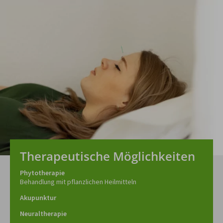
Therapeutische Möglichkeiten
Phytotherapie
Behandlung mit pflanzlichen Heilmitteln
Akupunktur
Neuraltherapie