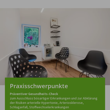
Praxisschwerpunkte
Präventiver Gesundheits-Check
zum Ausschluss bösartiger Erkrankungen und zur Abklärung
der Risiken arterielle Hypertonie, Arteriosklerose,
Schlaganfall, Stoffwechselerkrankungen