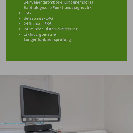
Beinvenenthrombose, Lungenembolie)
Kardiologische Funktionsdiagnostik
EKG
Belastungs- EKG
24 Stunden EKG
24 Stunden Blutdruckmessung
Laktat Ergometrie
Lungenfunktionsprüfung